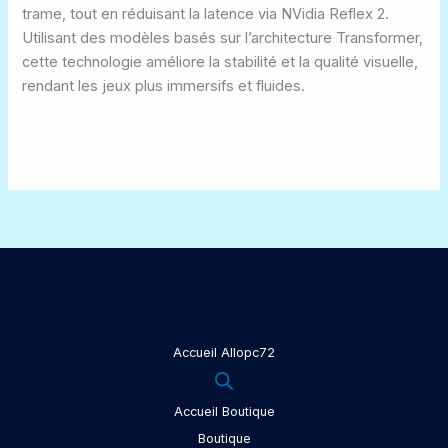
trame, tout en réduisant la latence via
NVidia Reflex 2
.
Utilisant des modèles basés sur l’architecture
Transformer
,
cette technologie améliore la stabilité et la qualité visuelle,
rendant les jeux plus immersifs et fluides.
Accueil Allopc72
Accueil Boutique
Boutique