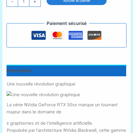
Ajouter au panier
-
+
de
Carte
Graphique
Paiement sécurisé
Asus
GeForce
RTX
5070
Prime
OC
Description
Une nouvelle révolution graphique
La série
NVidia GeForce RTX 50xx
marque un tournant
majeur dans le domaine de
s graphismes et de l’intelligence artificielle.
Propulsée par l’architecture
NVidia Blackwell
, cette gamme