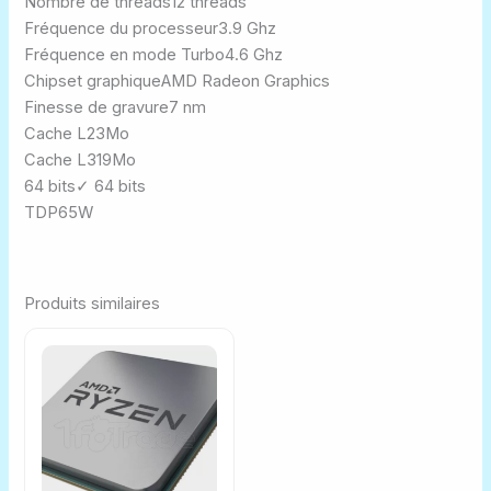
Nombre de threads
12 threads
Fréquence du processeur
3.9 Ghz
Fréquence en mode Turbo
4.6 Ghz
Chipset graphique
AMD Radeon Graphics
Finesse de gravure
7 nm
Cache L2
3Mo
Cache L3
19Mo
64 bits
✓ 64 bits
TDP
65W
Produits similaires