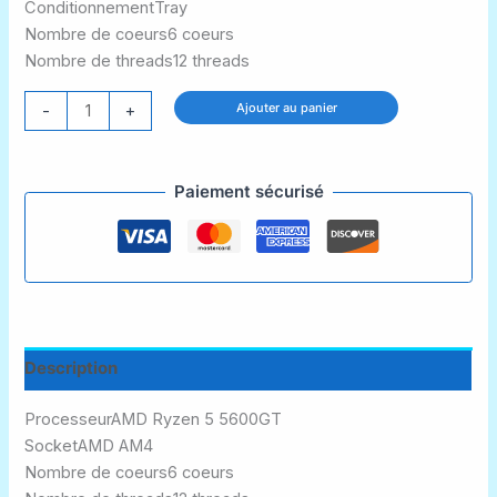
Conditionnement
Tray
Nombre de coeurs
6 coeurs
Nombre de threads
12 threads
quantité
Ajouter au panier
-
+
de
Processeur
AMD
Paiement sécurisé
Ryzen
5
5600GT
(4,6
Ghz)
AM4
Description
-
Version
Processeur
AMD Ryzen 5 5600GT
OEM
Socket
AMD AM4
(Tray)
Nombre de coeurs
6 coeurs