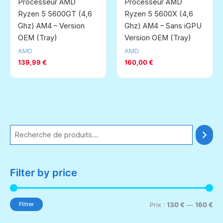
Processeur AMD
Processeur AMD
Ryzen 5 5600GT (4,6
Ryzen 5 5600X (4,6
Ghz) AM4 – Version
Ghz) AM4 – Sans iGPU
OEM (Tray)
Version OEM (Tray)
AMD
AMD
139,99
€
160,00
€
R
e
c
Filter by price
h
e
r
Filtrer
P
P
Prix :
130 €
—
160 €
c
r
r